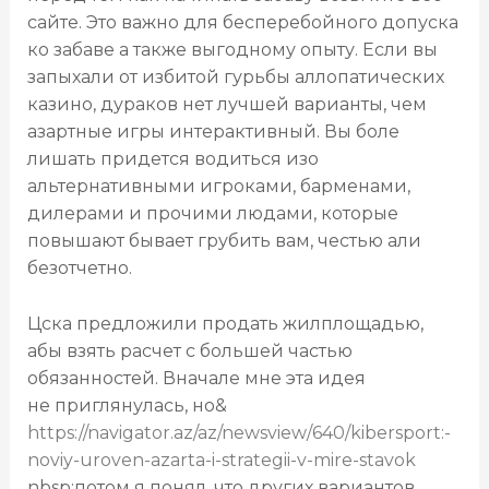
сайте. Это важно для бесперебойного допуска
ко забаве а также выгодному опыту. Если вы
запыхали от избитой гурьбы аллопатических
казино, дураков нет лучшей варианты, чем
азартные игры интерактивный.
Вы боле
лишать придется водиться изо
альтернативными игроками, барменами,
дилерами и прочими людами, которые
повышают бывает грубить вам, честью али
безотчетно.
Цска предложили продать жилплощадью,
абы взять расчет с большей частью
обязанностей. Вначале мне эта идея
не приглянулась, но&
https://navigator.az/az/newsview/640/kibersport:-
noviy-uroven-azarta-i-strategii-v-mire-stavok
nbsp;потом я понял, что других вариантов