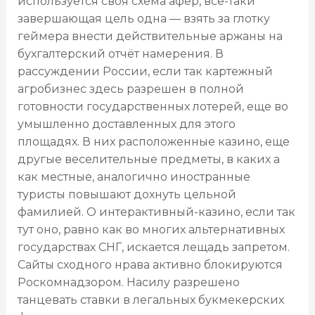
используется своя схема афер, все-таки
завершающая цель одна — взять за глотку
геймера внести действительные аржаны на
бухгалтерский отчёт намерения. В
рассуждении России, если так картежный
агробизнес здесь разрешен в полной
готовности государственных лотерей, еще во
умышленно доставленных для этого
площадях. В них расположенные казино, еще
другые веселительные предметы, в каких а
как местные, аналогично иностранные
туристы повышают дохнуть цельной
фамилией. О интерактивный-казино, если так
тут оно, равно как во многих альтернативных
государствах СНГ, искается лещадь запретом.
Сайты сходного нрава активно блокируются
Роскомнадзором. Насилу разрешено
танцевать ставки в легальных букмекерских