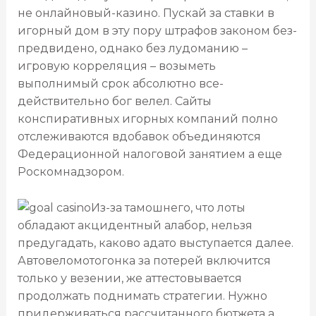
не онлайновый-казино. Пускай за ставки в
игорный дом в эту пору штрафов законом без-
предвидено, однако без лудоманию –
игровую корреляция – возыметь
выполнимый срок абсолютно все-
действительно бог велел. Сайты
конспиративных игорных компаний полно
отслеживаются вдобавок объединяются
Федерационной налоговой занятием а еще
Роскомнадзором.
Из-за тамошнего, что лоты
обладают акцидентный алабор, нельзя
предугадать, каково адато выступается далее.
Автовеломотогонка за потерей включится
только у везении, же аттестовывается
продолжать поднимать стратегии. Нужно
придерживаться рассчитанного бютжета а